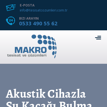
E-POSTA
info@tesisatcozumleri.com.tr
BIZI ARAYIN
0533 490 55 62
Akustik Cihazla
Su Kaçağı Bulma