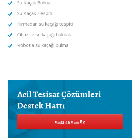
Su Kaçak Bulma
Su Kaçak Tespiti
Kırmadan su kaçağı tespiti
Cihaz ile su kaçağı bulmak
Robotla su kaçağı bulma
Acil Tesisat Çözümleri
Destek Hattı
0533 490 55 62