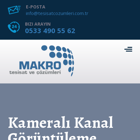
E-POSTA
info@tesisatcozumleri.com.tr
BIZI ARAYIN
0533 490 55 62
Kameralı Kanal
Görüntüleme