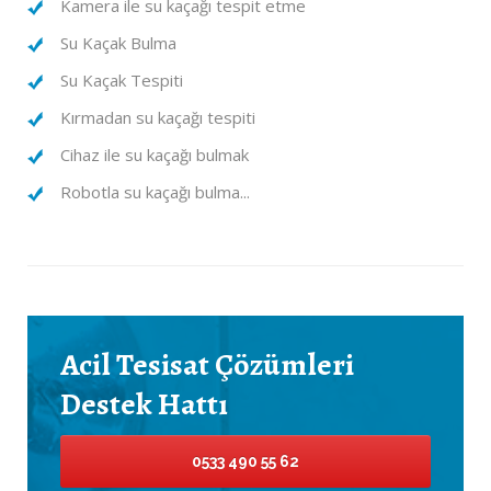
Kamera ile su kaçağı tespit etme
Su Kaçak Bulma
Su Kaçak Tespiti
Kırmadan su kaçağı tespiti
Cihaz ile su kaçağı bulmak
Robotla su kaçağı bulma...
Acil Tesisat Çözümleri
Destek Hattı
0533 490 55 62