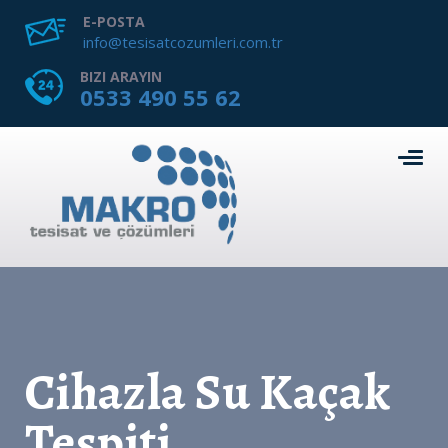
E-POSTA
info@tesisatcozumleri.com.tr
BIZI ARAYIN
0533 490 55 62
Cihazla Su Kaçak
Tespiti