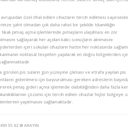
vrupadan özel ithal edilen cihazların tercih edilmesi sayesind
rinize şahit olmadan çok daha rahat bir şekilde tıkanıklığın
ın tıkalı pimaş açma işlemlerinde pimaşların ulaşılması en zor
masını sağlayarak her açıdan kalıcı sonuçların alınmasını
iderlerden içeri sokulan cihazların hattın her noktasında sağlam
kanmanın noktasal tespitleri yapılarak en doğru bölgelerden içe
 sağlanmaktadır.
 da görülen pis suların gün yüzeyine çıkması ve etrafa yayılan pis
kıntıların giderilmesi için başvurulması gereken adreslerin başınd
ştirerek pimaş gideri açma işleminde olabildiğinden daha fazla ken
kanıklıklarının çözümü için tercih edilen cihazlar hiçbir bölgeye z
lemlerinin yapılmasını sağlamaktadır.
490 55 62 ☎️ ARAYIN