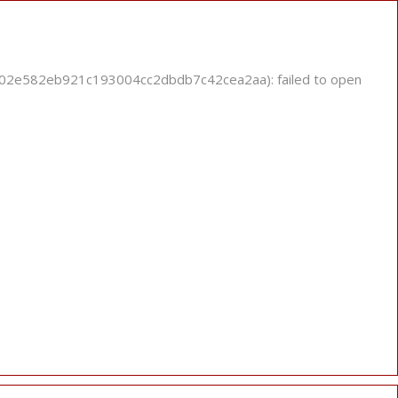
302e582eb921c193004cc2dbdb7c42cea2aa): failed to open