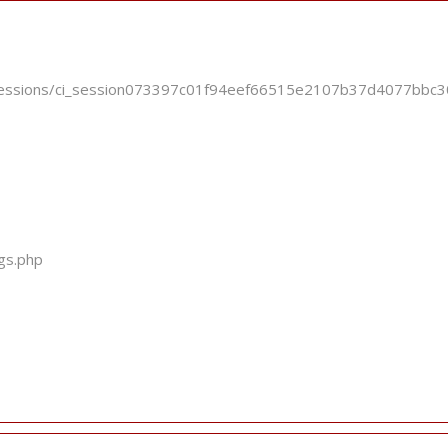
ci_sessions/ci_session073397c01f94eef66515e2107b37d4077bbc
ogs.php