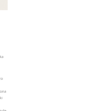
rka
sı
sına
ki
inde