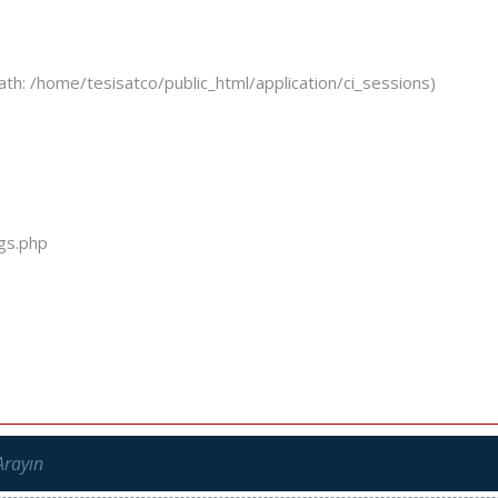
ath: /home/tesisatco/public_html/application/ci_sessions)
ogs.php
Arayın