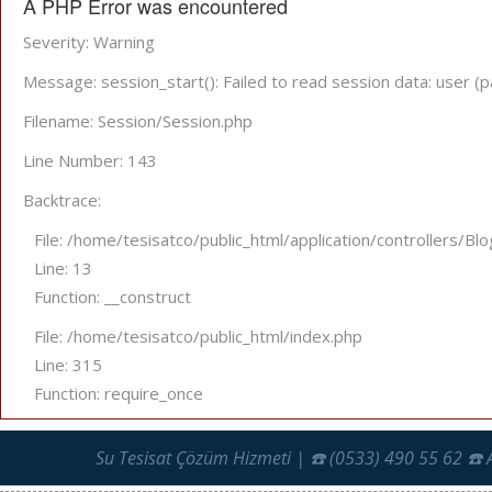
A PHP Error was encountered
Severity: Warning
Message: session_start(): Failed to read session data: user (p
Filename: Session/Session.php
Line Number: 143
Backtrace:
File: /home/tesisatco/public_html/application/controllers/Bl
Line: 13
Function: __construct
File: /home/tesisatco/public_html/index.php
Line: 315
Function: require_once
Su Tesisat Çözüm Hizmeti | ☎️ (0533) 490 55 62 ☎️ 