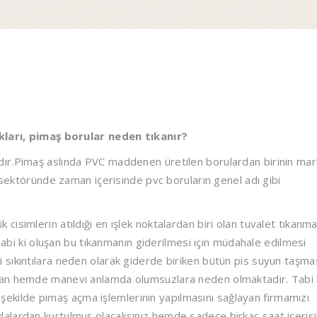
ıkları, pimaş borular neden tıkanır?
adır.Pimaş aslında PVC maddenen üretilen borulardan birinin ma
t sektöründe zaman içerisinde pvc boruların genel adı gibi
isimlerin atıldığı en işlek noktalardan biri olan tuvalet tıkanma
 Tabi ki oluşan bu tıkanmanın giderilmesi için müdahale edilmesi
sıkıntılara neden olarak giderde biriken bütün pis suyun taşma
dan hemde manevi anlamda olumsuzlara neden olmaktadır. Tabi 
ir şekilde pimaş açma işlemlerinin yapılmasını sağlayan firmamızı
alardan kurtulmuş olacaksınız hemde sadece birkaç saat içeris