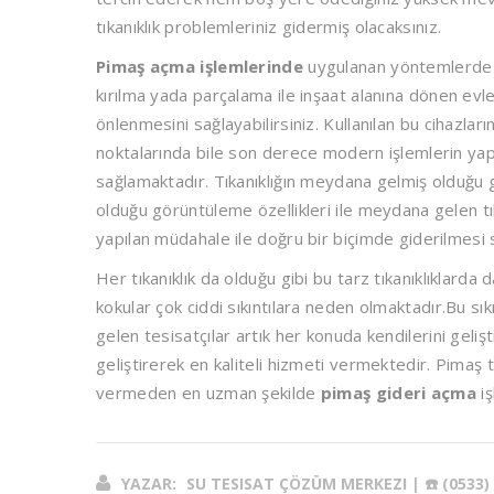
tıkanıklık problemleriniz gidermiş olacaksınız.
Pimaş açma işlemlerinde
uygulanan yöntemlerde a
kırılma yada parçalama ile inşaat alanına dönen evle
önlenmesini sağlayabilirsiniz. Kullanılan bu cihazlar
noktalarında bile son derece modern işlemlerin yapıl
sağlamaktadır. Tıkanıklığın meydana gelmiş olduğu g
olduğu görüntüleme özellikleri ile meydana gelen tı
yapılan müdahale ile doğru bir biçimde giderilmesi
Her tıkanıklık da olduğu gibi bu tarz tıkanıklıklarda
kokular çok ciddi sıkıntılara neden olmaktadır.Bu sı
gelen tesisatçılar artık her konuda kendilerini geli
geliştirerek en kaliteli hizmeti vermektedir. Pimaş tı
vermeden en uzman şekilde
pimaş gideri açma
iş
YAZAR:
SU TESISAT ÇÖZÜM MERKEZI | ☎️ (0533) 