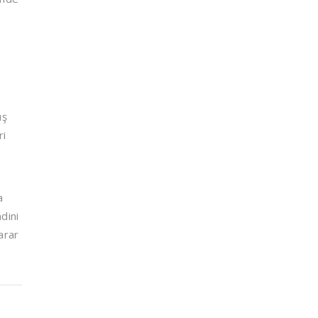
e
ış
ri
a
dini
arar