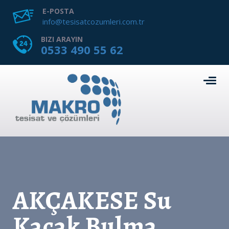
E-POSTA
info@tesisatcozumleri.com.tr
BIZI ARAYIN
0533 490 55 62
AKÇAKESE Su
Kaçak Bulma