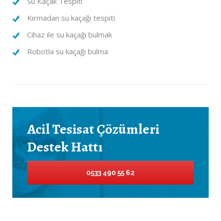
Su Kaçak Tespiti
Kırmadan su kaçağı tespiti
Cihaz ile su kaçağı bulmak
Robotla su kaçağı bulma
Acil Tesisat Çözümleri
Destek Hattı
0533 490 55 62