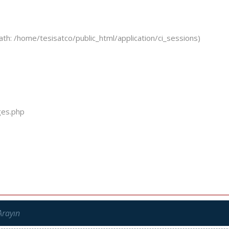
ath: /home/tesisatco/public_html/application/ci_sessions)
ges.php
Arayın