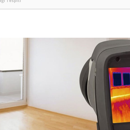
ğı Tespiti