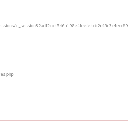
i_sessions/ci_session32adf2cb4546a198e4feefe4cb2c49c3c4ecc8
ges.php