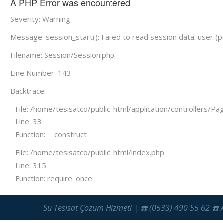
A PHP Error was encountered
Severity: Warning
Message: session_start(): Failed to read session data: user (p
Filename: Session/Session.php
Line Number: 143
Backtrace:
File: /home/tesisatco/public_html/application/controllers/Pa
Line: 33
Function: __construct
File: /home/tesisatco/public_html/index.php
Line: 315
Function: require_once
Su Tesisat Çözüm Hizmeti | ☎️ (0533) 490 55 62 ☎️ 