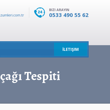
BIZI ARAYIN
0533 490 55 62
zumleri.com.tr
İLETIŞIM
ağı Tespiti