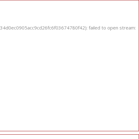
934d0ec0905acc9cd26fc6f03674780f42): failed to open stream: