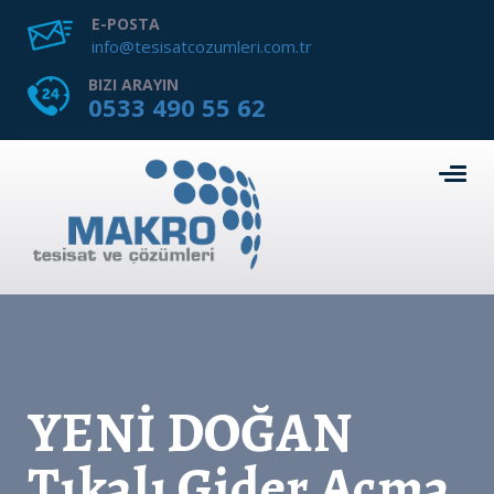
E-POSTA
info@tesisatcozumleri.com.tr
BIZI ARAYIN
0533 490 55 62
YENİ DOĞAN
Tıkalı Gider Açma