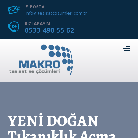
E-POSTA
info@tesisatcozumleri.com.tr
BIZI ARAYIN
0533 490 55 62
YENİ DOĞAN
Tıkanıklık Açma